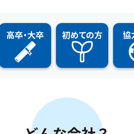
高卒・大卒
初めての方
協
どんな会社？